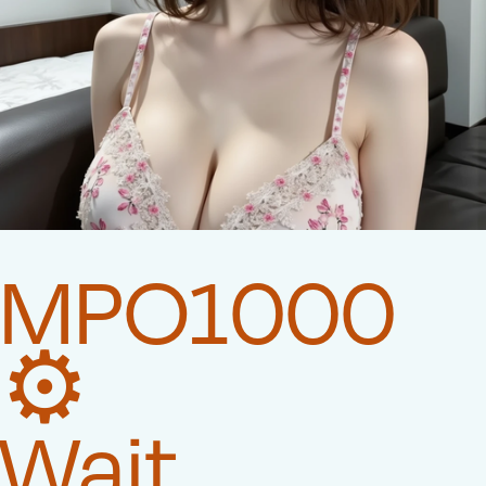
MPO1000
⚙️
Wait