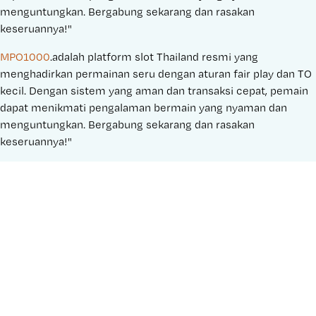
menguntungkan. Bergabung sekarang dan rasakan 
keseruannya!"
MPO1000
.adalah platform slot Thailand resmi yang 
menghadirkan permainan seru dengan aturan fair play dan TO 
kecil. Dengan sistem yang aman dan transaksi cepat, pemain 
dapat menikmati pengalaman bermain yang nyaman dan 
menguntungkan. Bergabung sekarang dan rasakan 
keseruannya!"
Made with 
MPO1000