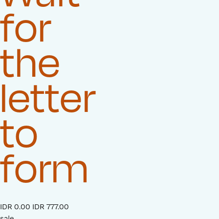
for
the
letter
to
form
S
IDR 0.00
O
IDR 777.00
a
sale
r