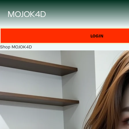
MOJOK4D
LOGIN
Shop
MOJOK4D