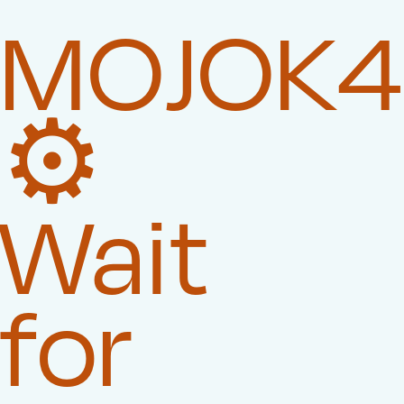
MOJOK
⚙️
Wait
for