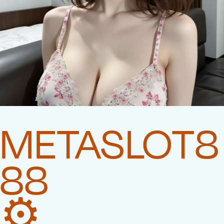
METASLOT8
88
⚙️