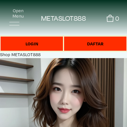
Open
Menu
METASLOT888
0
LOGIN
DAFTAR
Shop
METASLOT888