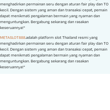
menghadirkan permainan seru dengan aturan fair play dan TO 
kecil. Dengan sistem yang aman dan transaksi cepat, pemain 
dapat menikmati pengalaman bermain yang nyaman dan 
menguntungkan. Bergabung sekarang dan rasakan 
keseruannya!"
METASLOT888
.adalah platform slot Thailand resmi yang 
menghadirkan permainan seru dengan aturan fair play dan TO 
kecil. Dengan sistem yang aman dan transaksi cepat, pemain 
dapat menikmati pengalaman bermain yang nyaman dan 
menguntungkan. Bergabung sekarang dan rasakan 
keseruannya!"
Made with 
METASLOT888