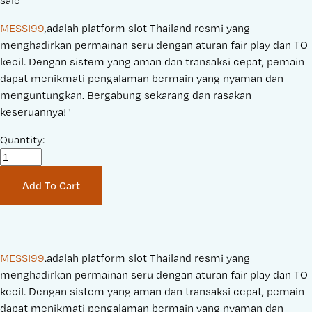
a
sale
r
l
i
MESSI99
,adalah platform slot Thailand resmi yang 
e
g
menghadirkan permainan seru dengan aturan fair play dan TO 
P
i
kecil. Dengan sistem yang aman dan transaksi cepat, pemain 
r
n
dapat menikmati pengalaman bermain yang nyaman dan 
i
a
menguntungkan. Bergabung sekarang dan rasakan 
c
l
keseruannya!"
e
P
:
r
Quantity:
i
c
e
Add To Cart
:
MESSI99
.adalah platform slot Thailand resmi yang 
menghadirkan permainan seru dengan aturan fair play dan TO 
kecil. Dengan sistem yang aman dan transaksi cepat, pemain 
dapat menikmati pengalaman bermain yang nyaman dan 