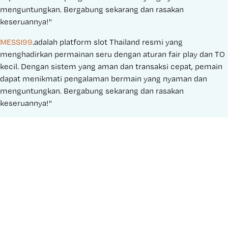
menguntungkan. Bergabung sekarang dan rasakan 
keseruannya!"
MESSI99
.adalah platform slot Thailand resmi yang 
menghadirkan permainan seru dengan aturan fair play dan TO 
kecil. Dengan sistem yang aman dan transaksi cepat, pemain 
dapat menikmati pengalaman bermain yang nyaman dan 
menguntungkan. Bergabung sekarang dan rasakan 
keseruannya!"
Made with 
MESSI99