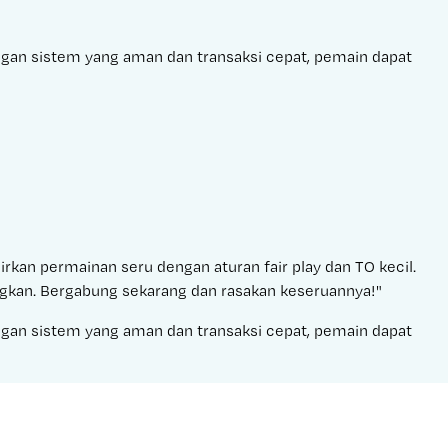
ngan sistem yang aman dan transaksi cepat, pemain dapat 
rkan permainan seru dengan aturan fair play dan TO kecil. 
kan. Bergabung sekarang dan rasakan keseruannya!"
ngan sistem yang aman dan transaksi cepat, pemain dapat 