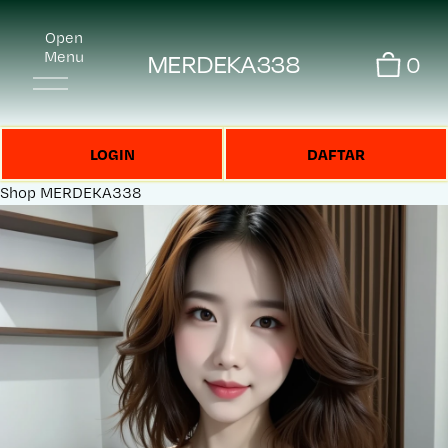
Open
Menu
MERDEKA338
0
LOGIN
DAFTAR
Shop
MERDEKA338