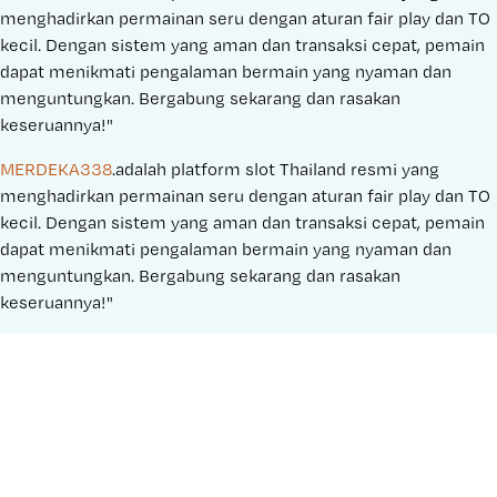
menghadirkan permainan seru dengan aturan fair play dan TO 
kecil. Dengan sistem yang aman dan transaksi cepat, pemain 
dapat menikmati pengalaman bermain yang nyaman dan 
menguntungkan. Bergabung sekarang dan rasakan 
keseruannya!"
MERDEKA338
.adalah platform slot Thailand resmi yang 
menghadirkan permainan seru dengan aturan fair play dan TO 
kecil. Dengan sistem yang aman dan transaksi cepat, pemain 
dapat menikmati pengalaman bermain yang nyaman dan 
menguntungkan. Bergabung sekarang dan rasakan 
keseruannya!"
Made with 
MERDEKA338