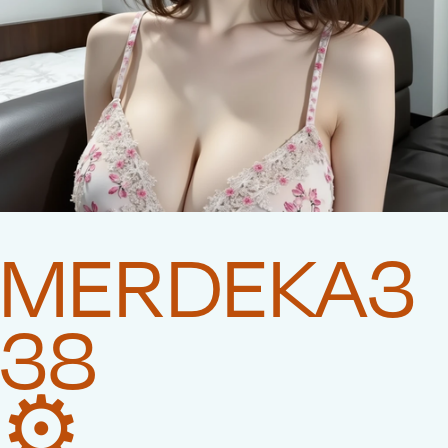
MERDEKA3
38
⚙️