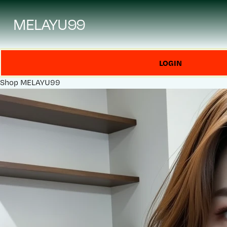
MELAYU99
LOGIN
Shop
MELAYU99