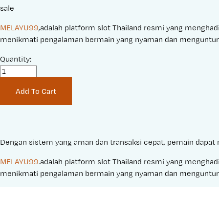
a
sale
r
l
i
MELAYU99
,adalah platform slot Thailand resmi yang menghad
e
g
menikmati pengalaman bermain yang nyaman dan menguntung
P
i
r
n
Quantity:
i
a
c
l
e
P
Add To Cart
:
r
i
c
e
Dengan sistem yang aman dan transaksi cepat, pemain dapa
:
MELAYU99
.adalah platform slot Thailand resmi yang menghad
menikmati pengalaman bermain yang nyaman dan menguntung