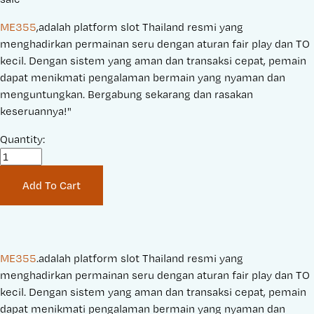
l
i
ME355
,adalah platform slot Thailand resmi yang 
e
g
menghadirkan permainan seru dengan aturan fair play dan TO 
P
i
kecil. Dengan sistem yang aman dan transaksi cepat, pemain 
r
n
dapat menikmati pengalaman bermain yang nyaman dan 
i
a
menguntungkan. Bergabung sekarang dan rasakan 
c
l
keseruannya!"
e
P
:
r
Quantity:
i
c
e
Add To Cart
:
ME355
.adalah platform slot Thailand resmi yang 
menghadirkan permainan seru dengan aturan fair play dan TO 
kecil. Dengan sistem yang aman dan transaksi cepat, pemain 
dapat menikmati pengalaman bermain yang nyaman dan 