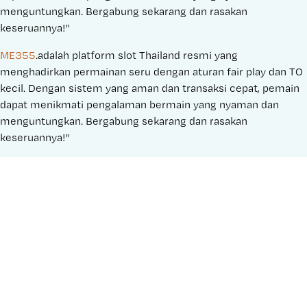
menguntungkan. Bergabung sekarang dan rasakan 
keseruannya!"
ME355
.adalah platform slot Thailand resmi yang 
menghadirkan permainan seru dengan aturan fair play dan TO 
kecil. Dengan sistem yang aman dan transaksi cepat, pemain 
dapat menikmati pengalaman bermain yang nyaman dan 
menguntungkan. Bergabung sekarang dan rasakan 
keseruannya!"
Made with 
ME355