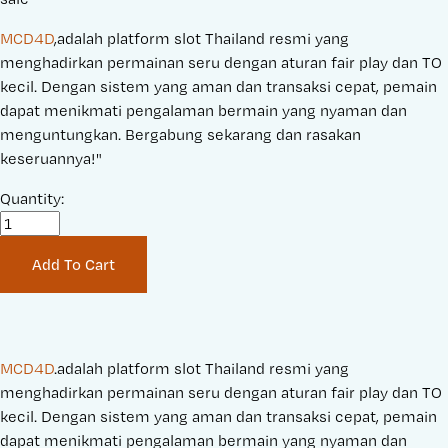
l
i
MCD4D
,adalah platform slot Thailand resmi yang 
e
g
menghadirkan permainan seru dengan aturan fair play dan TO 
P
i
kecil. Dengan sistem yang aman dan transaksi cepat, pemain 
r
n
dapat menikmati pengalaman bermain yang nyaman dan 
i
a
menguntungkan. Bergabung sekarang dan rasakan 
c
l
keseruannya!"
e
P
:
r
Quantity:
i
c
e
Add To Cart
:
MCD4D
.adalah platform slot Thailand resmi yang 
menghadirkan permainan seru dengan aturan fair play dan TO 
kecil. Dengan sistem yang aman dan transaksi cepat, pemain 
dapat menikmati pengalaman bermain yang nyaman dan 