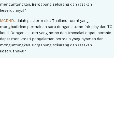
menguntungkan. Bergabung sekarang dan rasakan 
keseruannya!"
MCD4D
.adalah platform slot Thailand resmi yang 
menghadirkan permainan seru dengan aturan fair play dan TO 
kecil. Dengan sistem yang aman dan transaksi cepat, pemain 
dapat menikmati pengalaman bermain yang nyaman dan 
menguntungkan. Bergabung sekarang dan rasakan 
keseruannya!"
Made with 
MCD4D