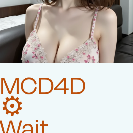
MCD4D
⚙️
Wait