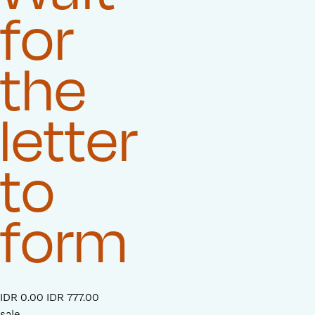
for
the
letter
to
form
S
IDR 0.00
O
IDR 777.00
a
sale
r