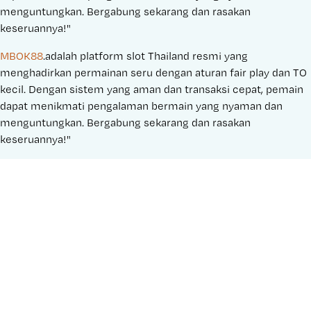
menguntungkan. Bergabung sekarang dan rasakan 
keseruannya!"
MBOK88
.adalah platform slot Thailand resmi yang 
menghadirkan permainan seru dengan aturan fair play dan TO 
kecil. Dengan sistem yang aman dan transaksi cepat, pemain 
dapat menikmati pengalaman bermain yang nyaman dan 
menguntungkan. Bergabung sekarang dan rasakan 
keseruannya!"
Made with 
MBOK88