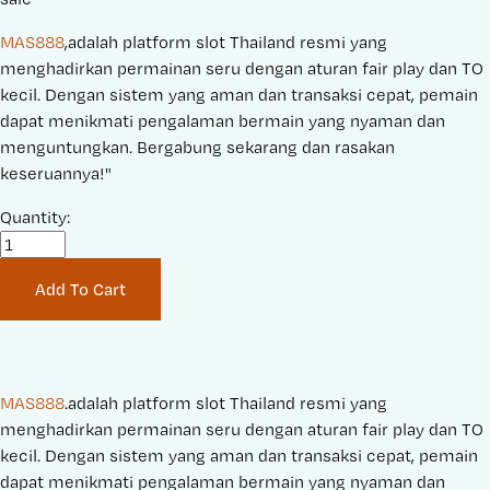
l
i
MAS888
,adalah platform slot Thailand resmi yang 
e
g
menghadirkan permainan seru dengan aturan fair play dan TO 
P
i
kecil. Dengan sistem yang aman dan transaksi cepat, pemain 
r
n
dapat menikmati pengalaman bermain yang nyaman dan 
i
a
menguntungkan. Bergabung sekarang dan rasakan 
c
l
keseruannya!"
e
P
:
r
Quantity:
i
c
e
Add To Cart
:
MAS888
.adalah platform slot Thailand resmi yang 
menghadirkan permainan seru dengan aturan fair play dan TO 
kecil. Dengan sistem yang aman dan transaksi cepat, pemain 
dapat menikmati pengalaman bermain yang nyaman dan 