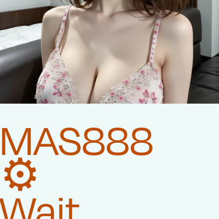
MAS888
⚙️
Wait