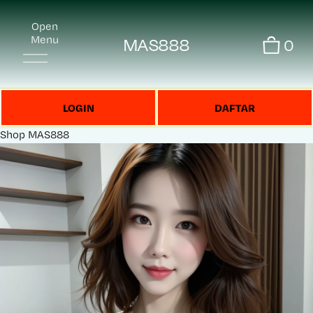
Open
Menu
MAS888
0
LOGIN
DAFTAR
Shop
MAS888