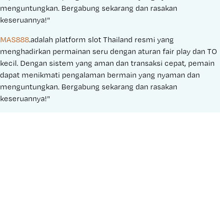
menguntungkan. Bergabung sekarang dan rasakan 
keseruannya!"
MAS888
.adalah platform slot Thailand resmi yang 
menghadirkan permainan seru dengan aturan fair play dan TO 
kecil. Dengan sistem yang aman dan transaksi cepat, pemain 
dapat menikmati pengalaman bermain yang nyaman dan 
menguntungkan. Bergabung sekarang dan rasakan 
keseruannya!"
Made with 
MAS888