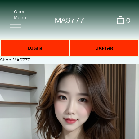
Open
Menu
MAS777
0
LOGIN
DAFTAR
Shop
MAS777