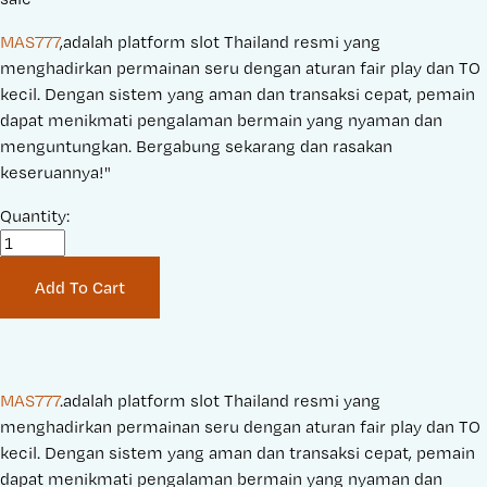
l
i
MAS777
,adalah platform slot Thailand resmi yang 
e
g
menghadirkan permainan seru dengan aturan fair play dan TO 
P
i
kecil. Dengan sistem yang aman dan transaksi cepat, pemain 
r
n
dapat menikmati pengalaman bermain yang nyaman dan 
i
a
menguntungkan. Bergabung sekarang dan rasakan 
c
l
keseruannya!"
e
P
:
r
Quantity:
i
c
e
Add To Cart
:
MAS777
.adalah platform slot Thailand resmi yang 
menghadirkan permainan seru dengan aturan fair play dan TO 
kecil. Dengan sistem yang aman dan transaksi cepat, pemain 
dapat menikmati pengalaman bermain yang nyaman dan 