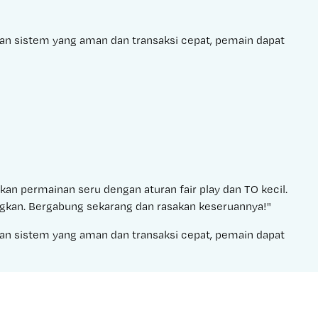
gan sistem yang aman dan transaksi cepat, pemain dapat 
an permainan seru dengan aturan fair play dan TO kecil. 
kan. Bergabung sekarang dan rasakan keseruannya!"
gan sistem yang aman dan transaksi cepat, pemain dapat 