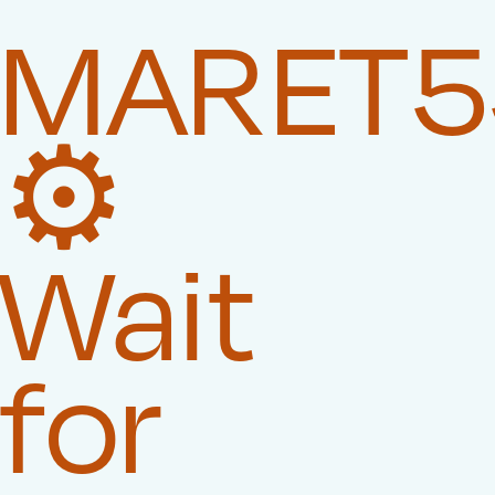
MARET5
⚙️
Wait
for