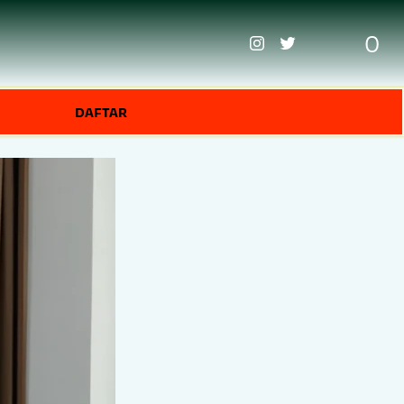
0
DAFTAR