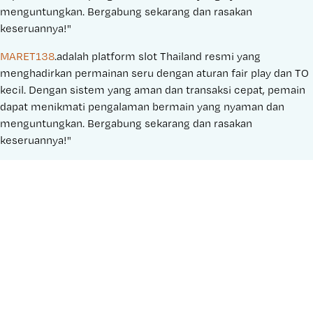
menguntungkan. Bergabung sekarang dan rasakan 
keseruannya!"
MARET138
.adalah platform slot Thailand resmi yang 
menghadirkan permainan seru dengan aturan fair play dan TO 
kecil. Dengan sistem yang aman dan transaksi cepat, pemain 
dapat menikmati pengalaman bermain yang nyaman dan 
menguntungkan. Bergabung sekarang dan rasakan 
keseruannya!"
Made with 
MARET138