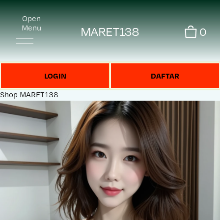
Open
Menu
MARET138
0
LOGIN
DAFTAR
Shop
MARET138