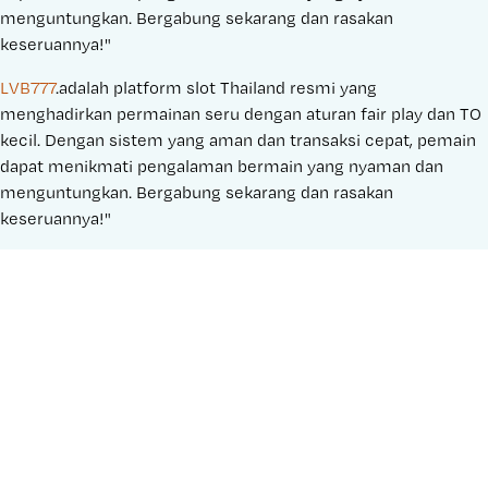
menguntungkan. Bergabung sekarang dan rasakan 
keseruannya!"
LVB777
.adalah platform slot Thailand resmi yang 
menghadirkan permainan seru dengan aturan fair play dan TO 
kecil. Dengan sistem yang aman dan transaksi cepat, pemain 
dapat menikmati pengalaman bermain yang nyaman dan 
menguntungkan. Bergabung sekarang dan rasakan 
keseruannya!"
Made with 
LVB777