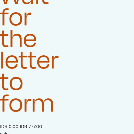
for
the
letter
to
form
S
IDR 0.00
O
IDR 777.00
a
sale
r