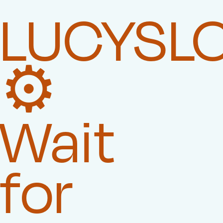
LUCYSL
⚙️
Wait
for