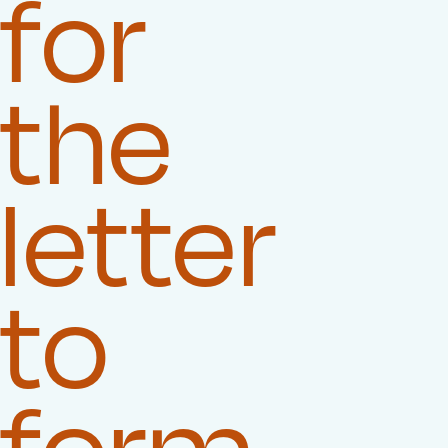
for
the
letter
to
form