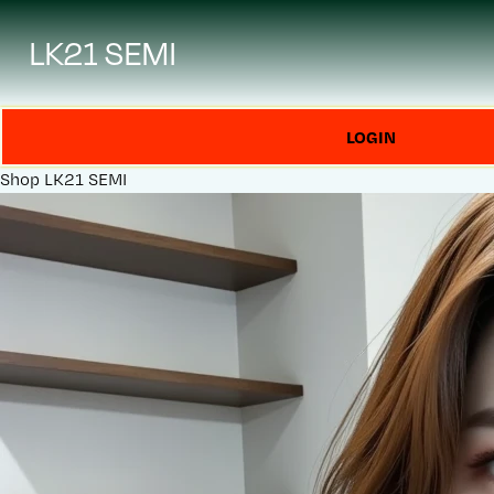
LK21 SEMI
LOGIN
Shop
LK21 SEMI