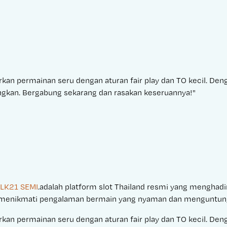
rkan permainan seru dengan aturan fair play dan TO kecil. Den
kan. Bergabung sekarang dan rasakan keseruannya!"
LK21 SEMI
.adalah platform slot Thailand resmi yang menghadir
t menikmati pengalaman bermain yang nyaman dan menguntung
rkan permainan seru dengan aturan fair play dan TO kecil. Den