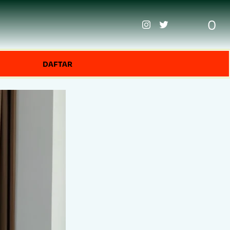
0
DAFTAR