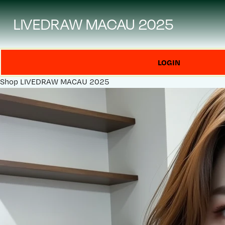
LIVEDRAW MACAU 2025
LOGIN
Shop
LIVEDRAW MACAU 2025