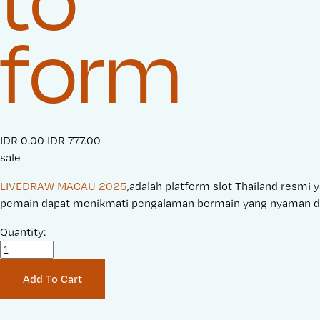
form
S
IDR 0.00
O
IDR 777.00
a
sale
r
l
i
LIVEDRAW MACAU 2025
,adalah platform slot Thailand resmi
e
g
pemain dapat menikmati pengalaman bermain yang nyaman da
P
i
r
n
Quantity:
i
a
c
l
e
P
Add To Cart
:
r
i