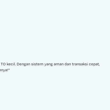
 TO kecil. Dengan sistem yang aman dan transaksi cepat, 
nya!"