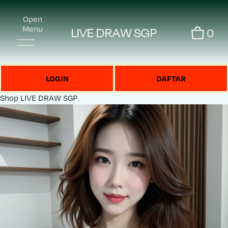
Open
Menu
LIVE DRAW SGP
0
LOGIN
DAFTAR
Shop
LIVE DRAW SGP