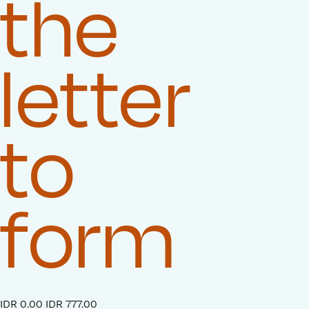
the
letter
to
form
S
IDR 0.00
O
IDR 777.00