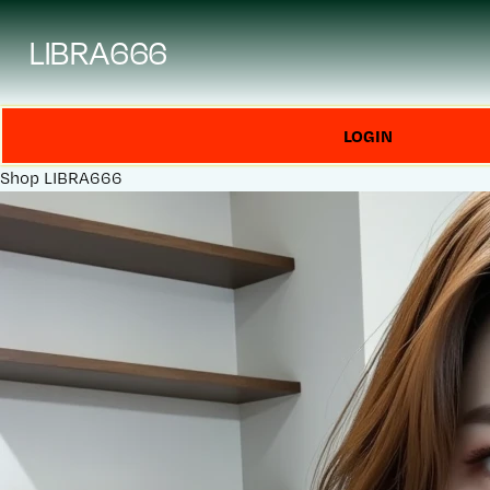
LIBRA666
LOGIN
Shop
LIBRA666