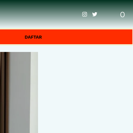
0
DAFTAR