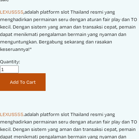
l
i
LEXUS555
,adalah platform slot Thailand resmi yang 
e
g
menghadirkan permainan seru dengan aturan fair play dan TO 
P
i
kecil. Dengan sistem yang aman dan transaksi cepat, pemain 
r
n
dapat menikmati pengalaman bermain yang nyaman dan 
i
a
menguntungkan. Bergabung sekarang dan rasakan 
c
l
keseruannya!"
e
P
:
r
Quantity:
i
c
e
Add To Cart
:
LEXUS555
.adalah platform slot Thailand resmi yang 
menghadirkan permainan seru dengan aturan fair play dan TO 
kecil. Dengan sistem yang aman dan transaksi cepat, pemain 
dapat menikmati pengalaman bermain yang nyaman dan 