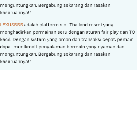
menguntungkan. Bergabung sekarang dan rasakan 
keseruannya!"
LEXUS555
.adalah platform slot Thailand resmi yang 
menghadirkan permainan seru dengan aturan fair play dan TO 
kecil. Dengan sistem yang aman dan transaksi cepat, pemain 
dapat menikmati pengalaman bermain yang nyaman dan 
menguntungkan. Bergabung sekarang dan rasakan 
keseruannya!"
Made with 
LEXUS555