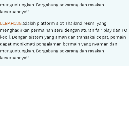
menguntungkan. Bergabung sekarang dan rasakan 
keseruannya!"
LEBAH138
.adalah platform slot Thailand resmi yang 
menghadirkan permainan seru dengan aturan fair play dan TO 
kecil. Dengan sistem yang aman dan transaksi cepat, pemain 
dapat menikmati pengalaman bermain yang nyaman dan 
menguntungkan. Bergabung sekarang dan rasakan 
keseruannya!"
Made with 
LEBAH138