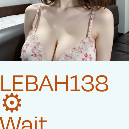
LEBAH138
⚙️
Wait