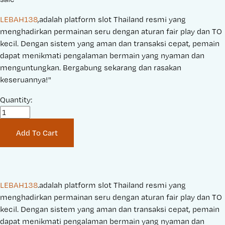
l
i
LEBAH138
,adalah platform slot Thailand resmi yang 
e
g
menghadirkan permainan seru dengan aturan fair play dan TO 
P
i
kecil. Dengan sistem yang aman dan transaksi cepat, pemain 
r
n
dapat menikmati pengalaman bermain yang nyaman dan 
i
a
menguntungkan. Bergabung sekarang dan rasakan 
c
l
keseruannya!"
e
P
:
r
Quantity:
i
c
e
Add To Cart
:
LEBAH138
.adalah platform slot Thailand resmi yang 
menghadirkan permainan seru dengan aturan fair play dan TO 
kecil. Dengan sistem yang aman dan transaksi cepat, pemain 
dapat menikmati pengalaman bermain yang nyaman dan 