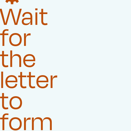
Wait
for
the
letter
to
form