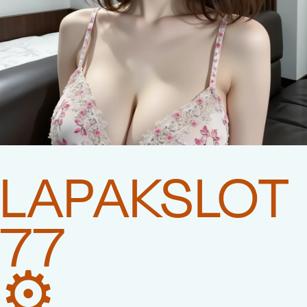
LAPAKSLOT
77
⚙️