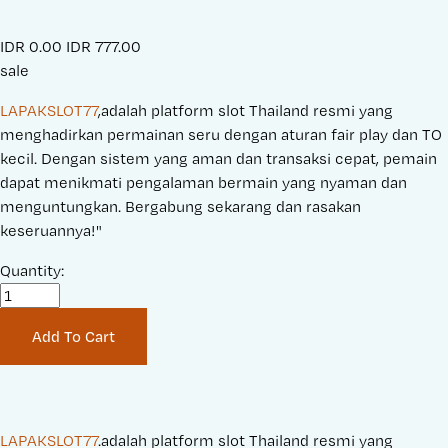
S
IDR 0.00
O
IDR 777.00
a
sale
r
l
i
LAPAKSLOT77
,adalah platform slot Thailand resmi yang 
e
g
menghadirkan permainan seru dengan aturan fair play dan TO 
P
i
kecil. Dengan sistem yang aman dan transaksi cepat, pemain 
r
n
dapat menikmati pengalaman bermain yang nyaman dan 
i
a
menguntungkan. Bergabung sekarang dan rasakan 
c
l
keseruannya!"
e
P
:
r
Quantity:
i
c
e
Add To Cart
:
LAPAKSLOT77
.adalah platform slot Thailand resmi yang 