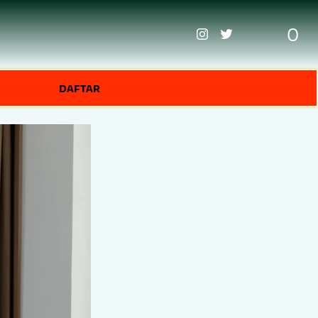
0
DAFTAR