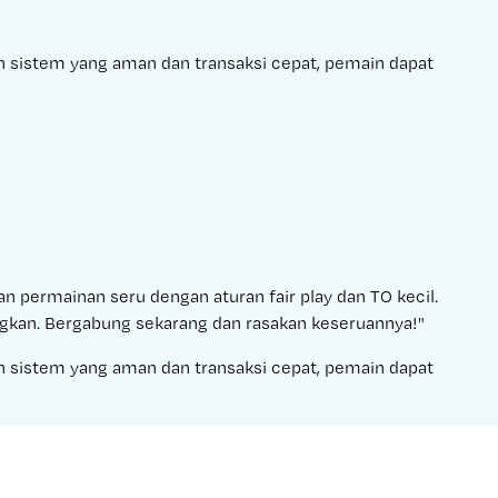
n sistem yang aman dan transaksi cepat, pemain dapat 
n permainan seru dengan aturan fair play dan TO kecil. 
kan. Bergabung sekarang dan rasakan keseruannya!"
n sistem yang aman dan transaksi cepat, pemain dapat 