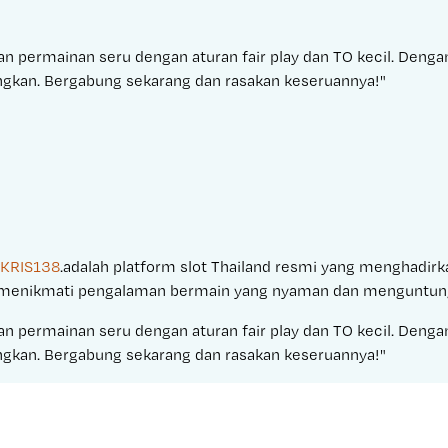
an permainan seru dengan aturan fair play dan TO kecil. Denga
kan. Bergabung sekarang dan rasakan keseruannya!"
KRIS138
.adalah platform slot Thailand resmi yang menghadirka
t menikmati pengalaman bermain yang nyaman dan menguntung
an permainan seru dengan aturan fair play dan TO kecil. Denga
kan. Bergabung sekarang dan rasakan keseruannya!"