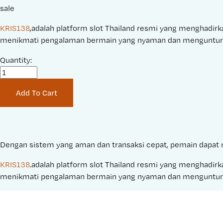
a
sale
r
l
i
KRIS138
,adalah platform slot Thailand resmi yang menghadirk
e
g
menikmati pengalaman bermain yang nyaman dan menguntung
P
i
r
n
Quantity:
i
a
c
l
e
P
Add To Cart
:
r
i
c
e
Dengan sistem yang aman dan transaksi cepat, pemain dapa
:
KRIS138
.adalah platform slot Thailand resmi yang menghadirk
menikmati pengalaman bermain yang nyaman dan menguntung