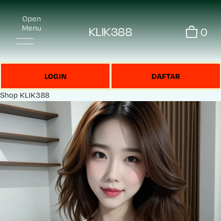
Open
Menu
KLIK388
0
LOGIN
DAFTAR
Shop
KLIK388