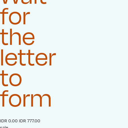
for
the
letter
to
form
S
IDR 0.00
O
IDR 777.00
a
sale
r