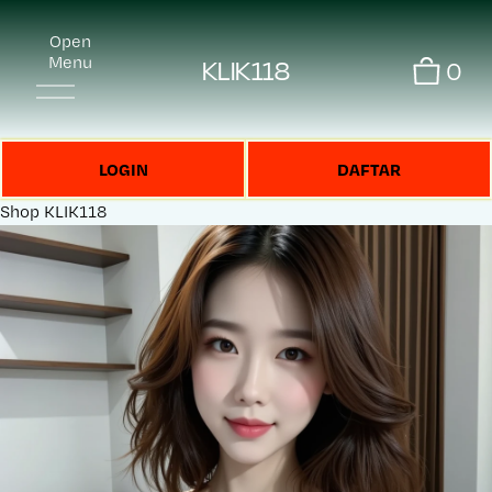
Open
Menu
KLIK118
0
LOGIN
DAFTAR
Shop
KLIK118