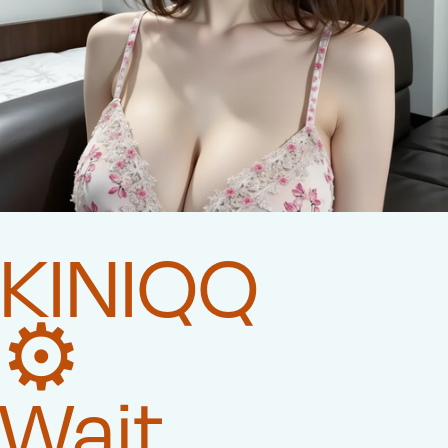
KINIQQ
⚙️
Wait