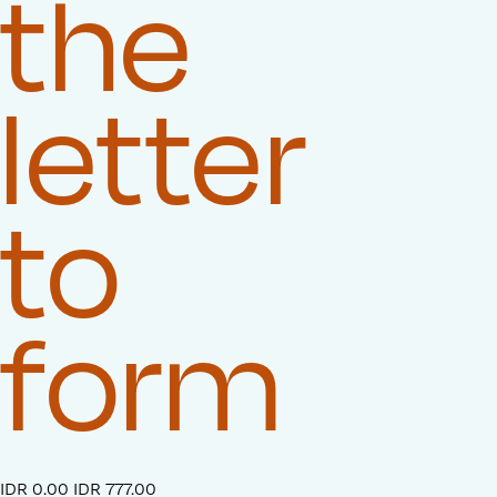
the
letter
to
form
S
IDR 0.00
O
IDR 777.00