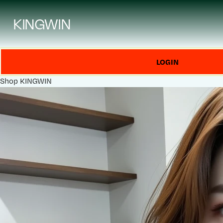
KINGWIN
LOGIN
Shop
KINGWIN