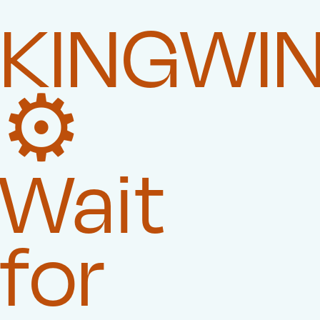
KINGWI
⚙️
Wait
for