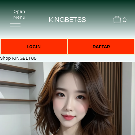
Open
Menu
KINGBET88
0
LOGIN
DAFTAR
Shop
KINGBET88