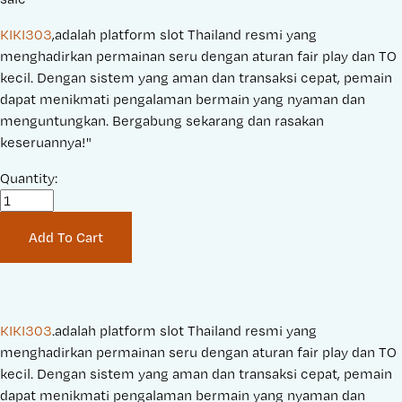
l
i
KIKI303
,adalah platform slot Thailand resmi yang 
e
g
menghadirkan permainan seru dengan aturan fair play dan TO 
P
i
kecil. Dengan sistem yang aman dan transaksi cepat, pemain 
r
n
dapat menikmati pengalaman bermain yang nyaman dan 
i
a
menguntungkan. Bergabung sekarang dan rasakan 
c
l
keseruannya!"
e
P
:
r
Quantity:
i
c
e
Add To Cart
:
KIKI303
.adalah platform slot Thailand resmi yang 
menghadirkan permainan seru dengan aturan fair play dan TO 
kecil. Dengan sistem yang aman dan transaksi cepat, pemain 
dapat menikmati pengalaman bermain yang nyaman dan 