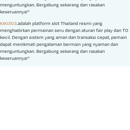
menguntungkan. Bergabung sekarang dan rasakan 
keseruannya!"
KIKI303
.adalah platform slot Thailand resmi yang 
menghadirkan permainan seru dengan aturan fair play dan TO 
kecil. Dengan sistem yang aman dan transaksi cepat, pemain 
dapat menikmati pengalaman bermain yang nyaman dan 
menguntungkan. Bergabung sekarang dan rasakan 
keseruannya!"
Made with 
KIKI303