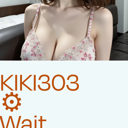
KIKI303
⚙️
Wait