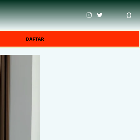
0
DAFTAR