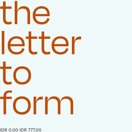
the
letter
to
form
S
IDR 0.00
O
IDR 777.00