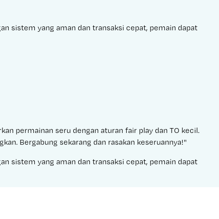
gan sistem yang aman dan transaksi cepat, pemain dapat 
kan permainan seru dengan aturan fair play dan TO kecil. 
kan. Bergabung sekarang dan rasakan keseruannya!"
gan sistem yang aman dan transaksi cepat, pemain dapat 