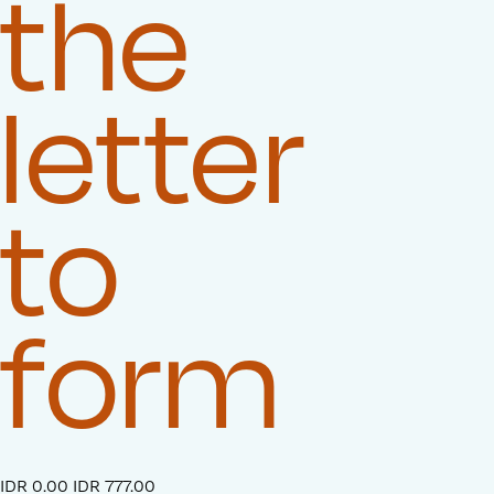
the
letter
to
form
S
IDR 0.00
O
IDR 777.00