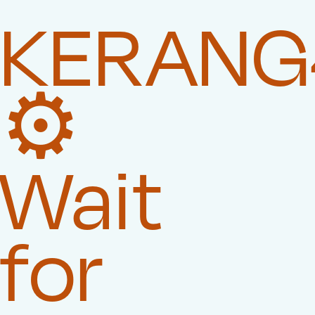
KERANG
⚙️
Wait
for