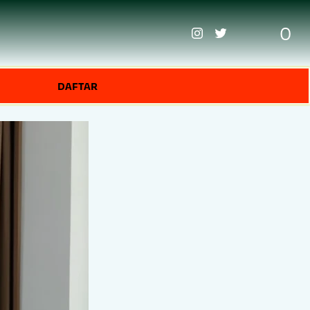
0
DAFTAR