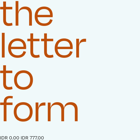
the
letter
to
form
S
IDR 0.00
O
IDR 777.00