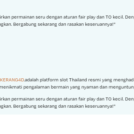
irkan permainan seru dengan aturan fair play dan TO kecil. De
kan. Bergabung sekarang dan rasakan keseruannya!"
KERANG4D
.adalah platform slot Thailand resmi yang menghadi
t menikmati pengalaman bermain yang nyaman dan menguntung
irkan permainan seru dengan aturan fair play dan TO kecil. De
kan. Bergabung sekarang dan rasakan keseruannya!"