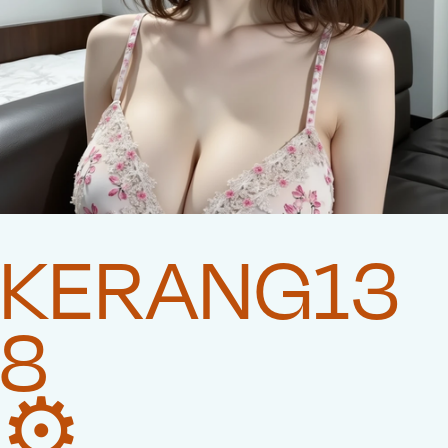
KERANG13
8
⚙️