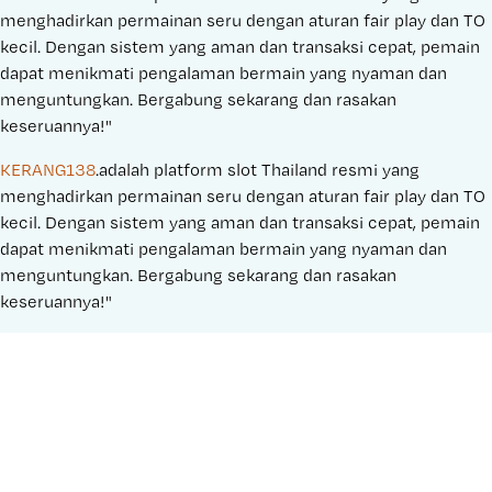
menghadirkan permainan seru dengan aturan fair play dan TO 
kecil. Dengan sistem yang aman dan transaksi cepat, pemain 
dapat menikmati pengalaman bermain yang nyaman dan 
menguntungkan. Bergabung sekarang dan rasakan 
keseruannya!"
KERANG138
.adalah platform slot Thailand resmi yang 
menghadirkan permainan seru dengan aturan fair play dan TO 
kecil. Dengan sistem yang aman dan transaksi cepat, pemain 
dapat menikmati pengalaman bermain yang nyaman dan 
menguntungkan. Bergabung sekarang dan rasakan 
keseruannya!"
Made with 
KERANG138