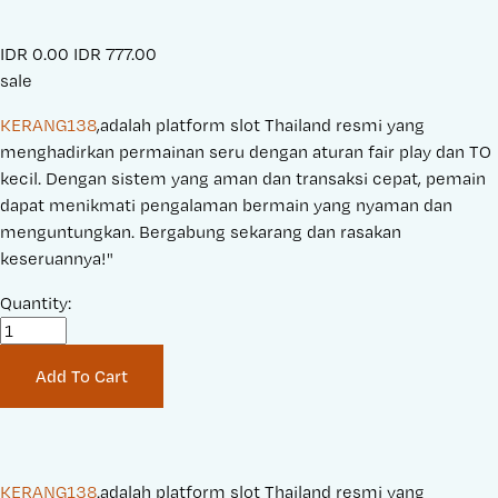
S
IDR 0.00
O
IDR 777.00
a
sale
r
l
i
KERANG138
,adalah platform slot Thailand resmi yang 
e
g
menghadirkan permainan seru dengan aturan fair play dan TO 
P
i
kecil. Dengan sistem yang aman dan transaksi cepat, pemain 
r
n
dapat menikmati pengalaman bermain yang nyaman dan 
i
a
menguntungkan. Bergabung sekarang dan rasakan 
c
l
keseruannya!"
e
P
:
r
Quantity:
i
c
e
Add To Cart
:
KERANG138
.adalah platform slot Thailand resmi yang 