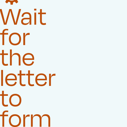
Wait
for
the
letter
to
form