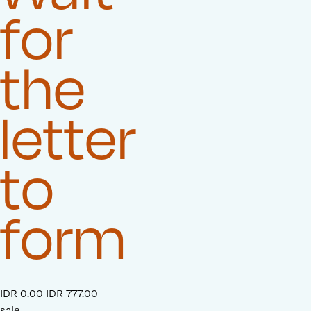
for
the
letter
to
form
S
IDR 0.00
O
IDR 777.00
a
sale
r