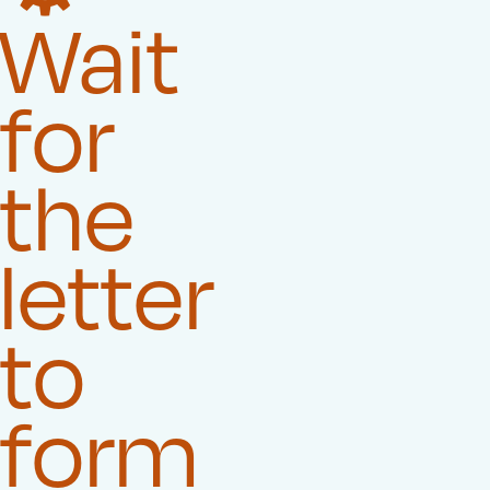
Wait
for
the
letter
to
form