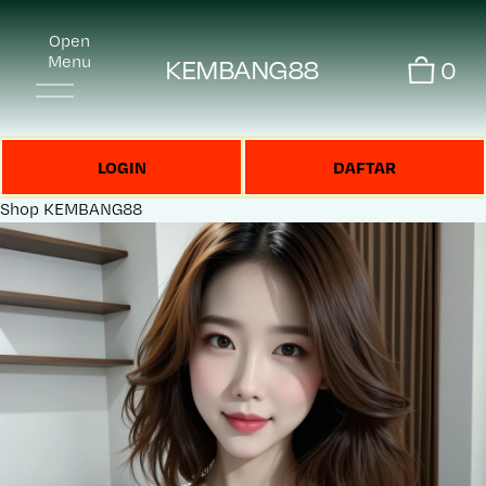
Open
Menu
KEMBANG88
0
LOGIN
DAFTAR
Shop
KEMBANG88