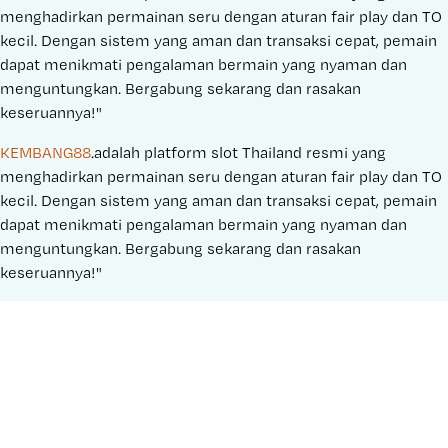
menghadirkan permainan seru dengan aturan fair play dan TO 
kecil. Dengan sistem yang aman dan transaksi cepat, pemain 
dapat menikmati pengalaman bermain yang nyaman dan 
menguntungkan. Bergabung sekarang dan rasakan 
keseruannya!"
KEMBANG88
.adalah platform slot Thailand resmi yang 
menghadirkan permainan seru dengan aturan fair play dan TO 
kecil. Dengan sistem yang aman dan transaksi cepat, pemain 
dapat menikmati pengalaman bermain yang nyaman dan 
menguntungkan. Bergabung sekarang dan rasakan 
keseruannya!"
Made with 
KEMBANG88