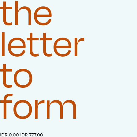
the
letter
to
form
S
IDR 0.00
O
IDR 777.00