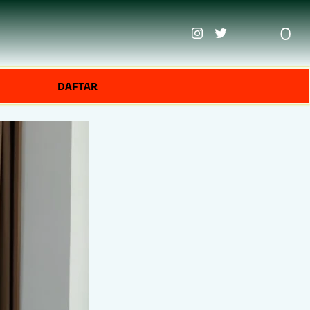
0
DAFTAR