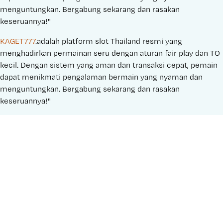
menguntungkan. Bergabung sekarang dan rasakan 
keseruannya!"
KAGET777
.adalah platform slot Thailand resmi yang 
menghadirkan permainan seru dengan aturan fair play dan TO 
kecil. Dengan sistem yang aman dan transaksi cepat, pemain 
dapat menikmati pengalaman bermain yang nyaman dan 
menguntungkan. Bergabung sekarang dan rasakan 
keseruannya!"
Made with 
KAGET777