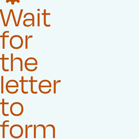
Wait
for
the
letter
to
form