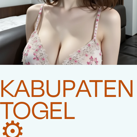
KABUPATEN
TOGEL
⚙️