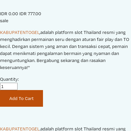
S
IDR 0.00
O
IDR 777.00
a
sale
r
l
i
KABUPATENTOGEL
,adalah platform slot Thailand resmi yang 
e
g
menghadirkan permainan seru dengan aturan fair play dan TO 
P
i
kecil. Dengan sistem yang aman dan transaksi cepat, pemain 
r
n
dapat menikmati pengalaman bermain yang nyaman dan 
i
a
menguntungkan. Bergabung sekarang dan rasakan 
c
l
keseruannya!"
e
P
:
r
Quantity:
i
c
e
Add To Cart
:
KABUPATENTOGEL
.adalah platform slot Thailand resmi yang 