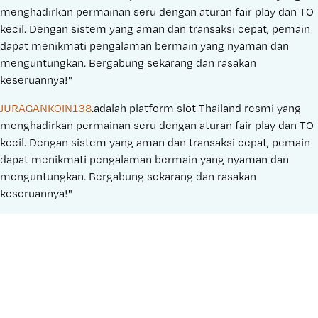
menghadirkan permainan seru dengan aturan fair play dan TO 
kecil. Dengan sistem yang aman dan transaksi cepat, pemain 
dapat menikmati pengalaman bermain yang nyaman dan 
menguntungkan. Bergabung sekarang dan rasakan 
keseruannya!"
JURAGANKOIN138
.adalah platform slot Thailand resmi yang 
menghadirkan permainan seru dengan aturan fair play dan TO 
kecil. Dengan sistem yang aman dan transaksi cepat, pemain 
dapat menikmati pengalaman bermain yang nyaman dan 
menguntungkan. Bergabung sekarang dan rasakan 
keseruannya!"
Made with 
JURAGANKOIN138