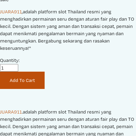
l
i
JUARA911
,adalah platform slot Thailand resmi yang 
e
g
menghadirkan permainan seru dengan aturan fair play dan TO 
P
i
kecil. Dengan sistem yang aman dan transaksi cepat, pemain 
r
n
dapat menikmati pengalaman bermain yang nyaman dan 
i
a
menguntungkan. Bergabung sekarang dan rasakan 
c
l
keseruannya!"
e
P
:
r
Quantity:
i
c
e
Add To Cart
:
JUARA911
.adalah platform slot Thailand resmi yang 
menghadirkan permainan seru dengan aturan fair play dan TO 
kecil. Dengan sistem yang aman dan transaksi cepat, pemain 
dapat menikmati pengalaman bermain yang nyaman dan 