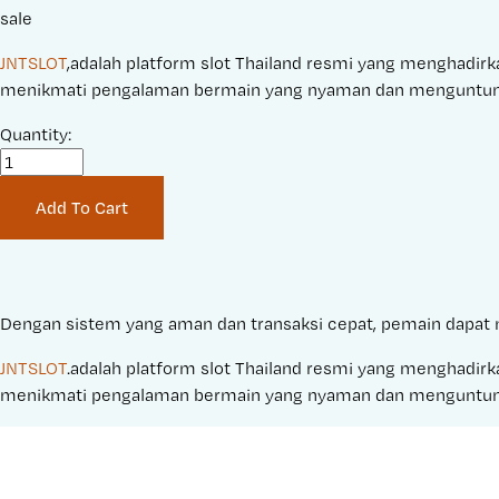
a
sale
r
l
i
JNTSLOT
,adalah platform slot Thailand resmi yang menghadirk
e
g
menikmati pengalaman bermain yang nyaman dan menguntung
P
i
r
n
Quantity:
i
a
c
l
e
P
Add To Cart
:
r
i
c
e
Dengan sistem yang aman dan transaksi cepat, pemain dapa
:
JNTSLOT
.adalah platform slot Thailand resmi yang menghadirk
menikmati pengalaman bermain yang nyaman dan menguntung