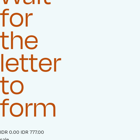
for
the
letter
to
form
S
IDR 0.00
O
IDR 777.00
a
sale
r