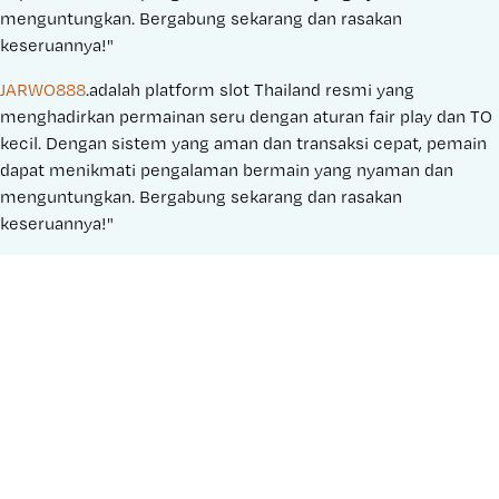
menguntungkan. Bergabung sekarang dan rasakan 
keseruannya!"
JARWO888
.adalah platform slot Thailand resmi yang 
menghadirkan permainan seru dengan aturan fair play dan TO 
kecil. Dengan sistem yang aman dan transaksi cepat, pemain 
dapat menikmati pengalaman bermain yang nyaman dan 
menguntungkan. Bergabung sekarang dan rasakan 
keseruannya!"
Made with 
JARWO888