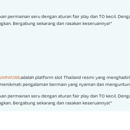
kan permainan seru dengan aturan fair play dan TO kecil. Deng
kan. Bergabung sekarang dan rasakan keseruannya!"
JARWO88
.adalah platform slot Thailand resmi yang menghadirk
t menikmati pengalaman bermain yang nyaman dan menguntung
kan permainan seru dengan aturan fair play dan TO kecil. Deng
kan. Bergabung sekarang dan rasakan keseruannya!"