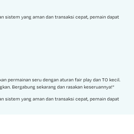
an sistem yang aman dan transaksi cepat, pemain dapat 
an permainan seru dengan aturan fair play dan TO kecil. 
kan. Bergabung sekarang dan rasakan keseruannya!"
an sistem yang aman dan transaksi cepat, pemain dapat 