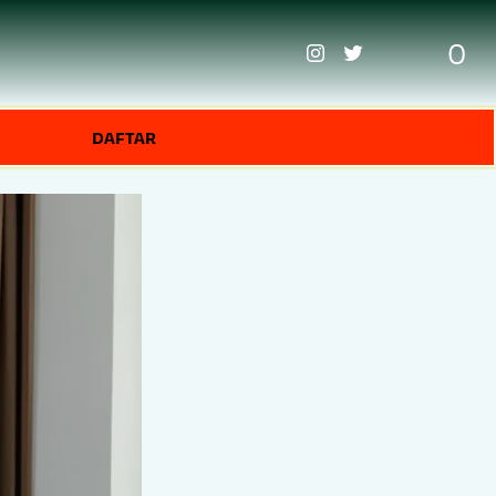
0
DAFTAR