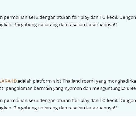
n permainan seru dengan aturan fair play dan TO kecil. Denga
kan. Bergabung sekarang dan rasakan keseruannya!"
JARA4D
.adalah platform slot Thailand resmi yang menghadirka
mati pengalaman bermain yang nyaman dan menguntungkan. Be
n permainan seru dengan aturan fair play dan TO kecil. Denga
kan. Bergabung sekarang dan rasakan keseruannya!"