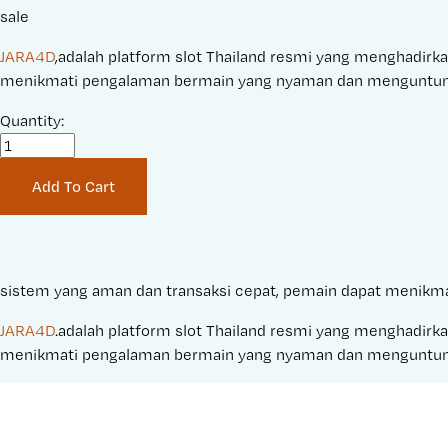
a
sale
r
l
i
JARA4D
,adalah platform slot Thailand resmi yang menghadirka
e
g
menikmati pengalaman bermain yang nyaman dan menguntung
P
i
r
n
Quantity:
i
a
c
l
e
P
Add To Cart
:
r
i
c
e
sistem yang aman dan transaksi cepat, pemain dapat menik
:
JARA4D
.adalah platform slot Thailand resmi yang menghadirka
menikmati pengalaman bermain yang nyaman dan menguntung