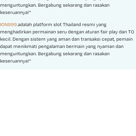
menguntungkan. Bergabung sekarang dan rasakan 
keseruannya!"
ION999
.adalah platform slot Thailand resmi yang 
menghadirkan permainan seru dengan aturan fair play dan TO 
kecil. Dengan sistem yang aman dan transaksi cepat, pemain 
dapat menikmati pengalaman bermain yang nyaman dan 
menguntungkan. Bergabung sekarang dan rasakan 
keseruannya!"
Made with 
ION999