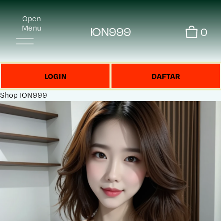
Open
Menu
ION999
0
LOGIN
DAFTAR
Shop
ION999