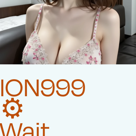
ION999
⚙️
Wait