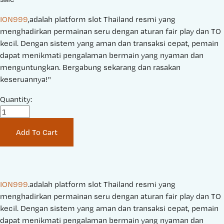
l
i
ION999
,adalah platform slot Thailand resmi yang 
e
g
menghadirkan permainan seru dengan aturan fair play dan TO 
P
i
kecil. Dengan sistem yang aman dan transaksi cepat, pemain 
r
n
dapat menikmati pengalaman bermain yang nyaman dan 
i
a
menguntungkan. Bergabung sekarang dan rasakan 
c
l
keseruannya!"
e
P
:
r
Quantity:
i
c
e
Add To Cart
:
ION999
.adalah platform slot Thailand resmi yang 
menghadirkan permainan seru dengan aturan fair play dan TO 
kecil. Dengan sistem yang aman dan transaksi cepat, pemain 
dapat menikmati pengalaman bermain yang nyaman dan 