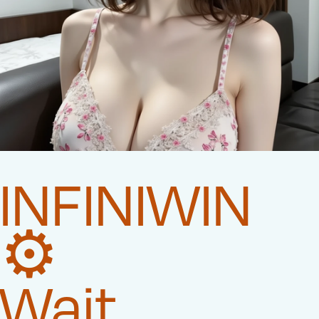
INFINIWIN
⚙️
Wait