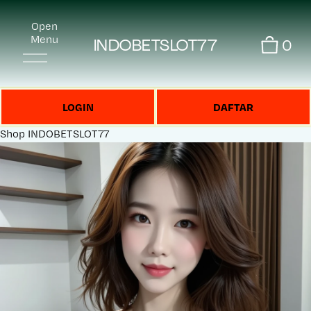
Open
Menu
INDOBETSLOT77
0
LOGIN
DAFTAR
Shop
INDOBETSLOT77