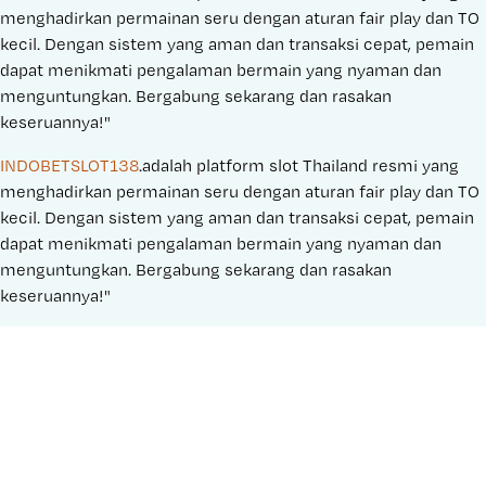
menghadirkan permainan seru dengan aturan fair play dan TO 
kecil. Dengan sistem yang aman dan transaksi cepat, pemain 
dapat menikmati pengalaman bermain yang nyaman dan 
menguntungkan. Bergabung sekarang dan rasakan 
keseruannya!"
INDOBETSLOT138
.adalah platform slot Thailand resmi yang 
menghadirkan permainan seru dengan aturan fair play dan TO 
kecil. Dengan sistem yang aman dan transaksi cepat, pemain 
dapat menikmati pengalaman bermain yang nyaman dan 
menguntungkan. Bergabung sekarang dan rasakan 
keseruannya!"
Made with 
INDOBETSLOT138