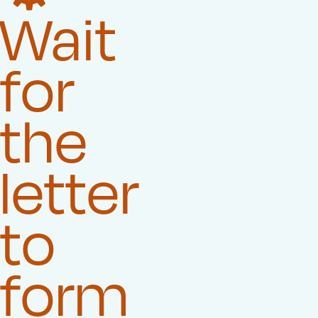
Wait
for
the
letter
to
form